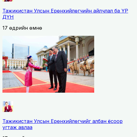
Тажикистан Улсын Ерөнхийлөгчийн айлчлал ба ҮР
ДҮН
17 өдрийн өмнө
Тажикистан Улсын Ерөнхийлөгчийг албан ёсоор
угтаж авлаа