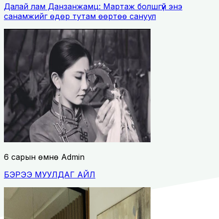
Далай лам Данзанжамц: Мартаж болшгүй энэ
санамжийг өдөр тутам өөртөө сануул
6 сарын өмнө
Admin
БЭРЭЭ МУУЛДАГ АЙЛ