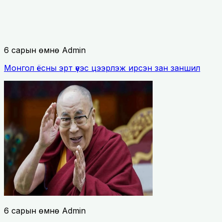
6 сарын өмнө
Admin
Монгол ёсны эрт үеэс цээрлэж ирсэн зан заншил
6 сарын өмнө
Admin