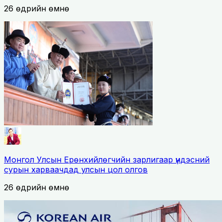
26 өдрийн өмнө
Монгол Улсын Ерөнхийлөгчийн зарлигаар үндэсний
сурын харваачдад улсын цол олгов
26 өдрийн өмнө