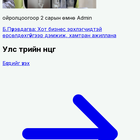
ойролцоогоор 2 сарын өмнө
Admin
Б.Пүрэвдагва: Хот бизнес эрхлэгчидтэй
өрсөлдөхгүйгээр дэмжиж, хамтран ажиллана
Улс төрийн өнцөг
Бүгдийг үзэх