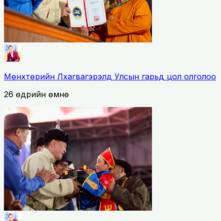
Мөнхтөрийн Лхагвагэрэлд Улсын гарьд цол олголоо
26 өдрийн өмнө