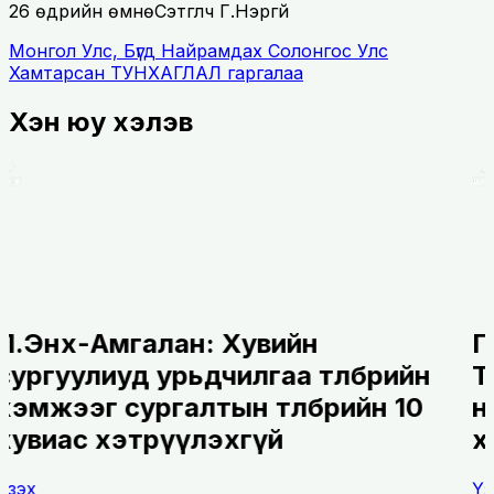
26 өдрийн өмнө
Сэтгүүлч Г.Нэргүй
Монгол Улс, Бүгд Найрамдах Солонгос Улс
Хамтарсан ТУНХАГЛАЛ гаргалаа
Хэн юу хэлэв
Л.Энх-Амгалан: Хувийн
сургуулиуд урьдчилгаа төлбөрийн
хэмжээг сургалтын төлбөрийн 10
хувиас хэтрүүлэхгүй
Үзэх