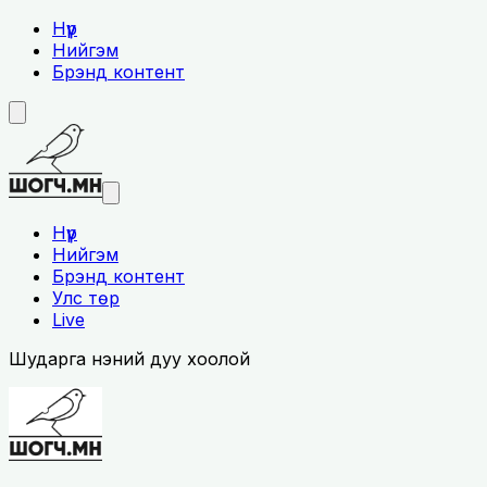
Нүүр
Нийгэм
Брэнд контент
Нүүр
Нийгэм
Брэнд контент
Улс төр
Live
Шударга үнэний дуу хоолой