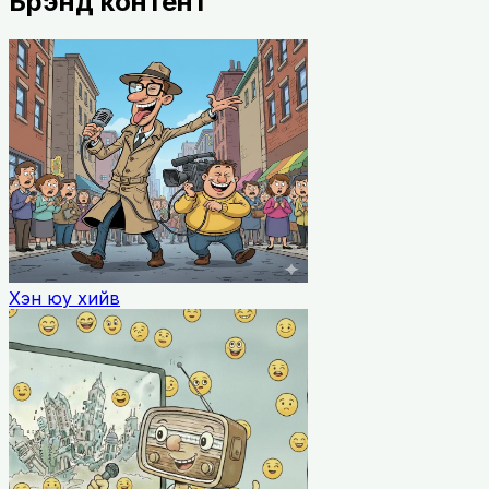
Брэнд контент
Хэн юу хийв