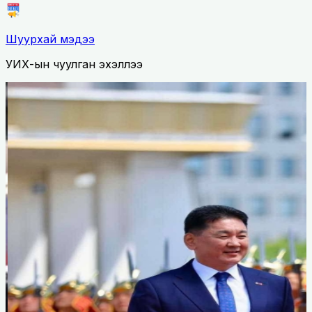
Шуурхай мэдээ
УИХ-ын чуулган эхэллээ