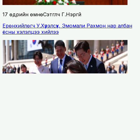
17 өдрийн өмнө
Сэтгүүлч Г.Нэргүй
Ерөнхийлөгч У.Хүрэлсүх, Эмомали Рахмон нар албан
ёсны хэлэлцээ хийлээ