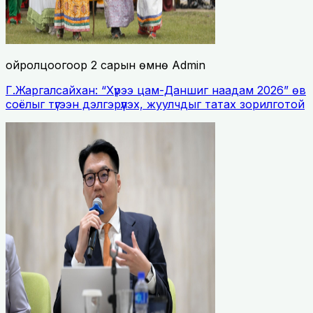
ойролцоогоор 2 сарын өмнө
Admin
Г.Жаргалсайхан: “Хүрээ цам-Даншиг наадам 2026” өв
соёлыг түгээн дэлгэрүүлэх, жуулчдыг татах зорилготой