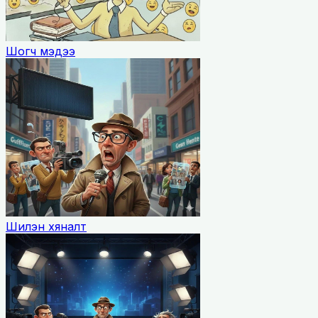
Шогч мэдээ
Шилэн хяналт