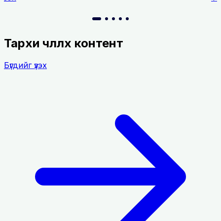
Тархи
чөлөөлөх
контент
Бүгдийг үзэх