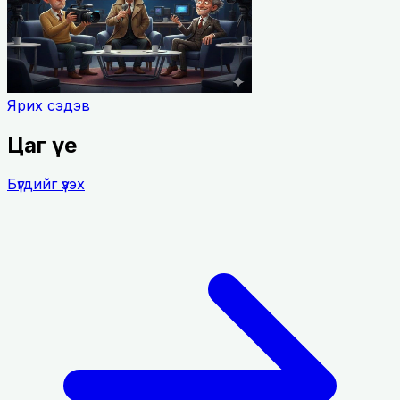
Ярих сэдэв
Цаг үе
Бүгдийг үзэх