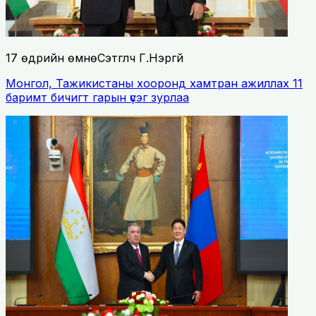
17 өдрийн өмнө
Сэтгүүлч Г.Нэргүй
Монгол, Тажикистаны хооронд хамтран ажиллах 11
баримт бичигт гарын үсэг зурлаа