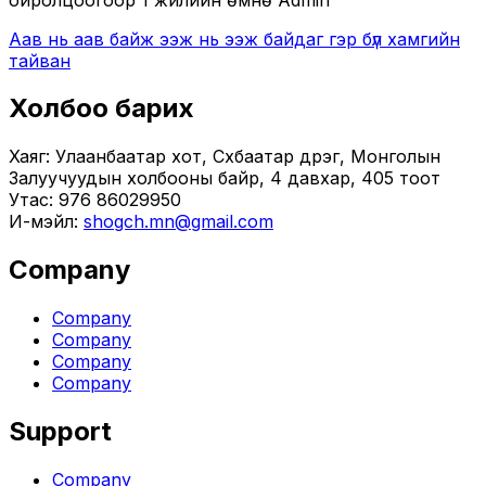
Аав нь аав байж ээж нь ээж байдаг гэр бүл хамгийн
тайван
Холбоо барих
Хаяг: Улаанбаатар хот, Сүхбаатар дүүрэг, Монголын
Залуучуудын холбооны байр, 4 давхар, 405 тоот
Утас: 976 86029950
И-мэйл:
shogch.mn@gmail.com
Company
Company
Company
Company
Company
Support
Company