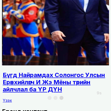
Бүгд Найрамдах Солонгос Улсын
Ерөнхийлөгч И Жэ Мёны төрийн
айлчлал ба ҮР ДҮН
8s
Үзэх