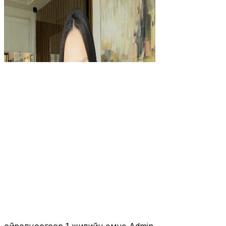
ойролцоогоор 1 жилийн өмнө
Admin