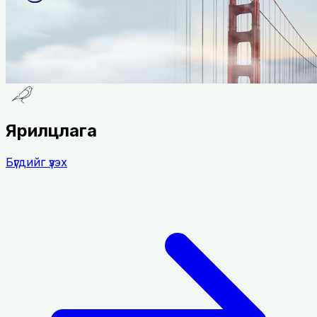
Ярилцлага
Бүгдийг үзэх