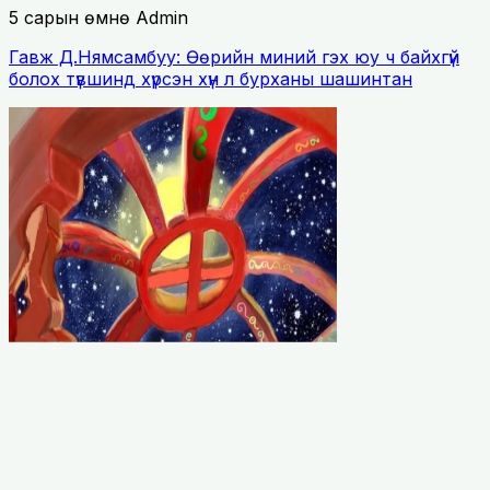
5 сарын өмнө
Admin
Гавж Д.Нямсамбуу: Өөрийн миний гэх юу ч байхгүй
болох түвшинд хүрсэн хүн л бурханы шашинтан