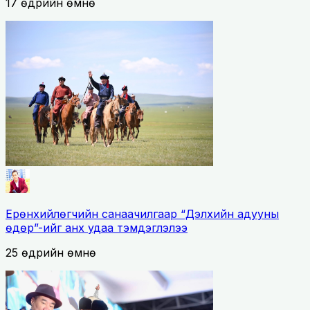
17 өдрийн өмнө
Ерөнхийлөгчийн санаачилгаар “Дэлхийн адууны
өдөр”-ийг анх удаа тэмдэглэлээ
25 өдрийн өмнө