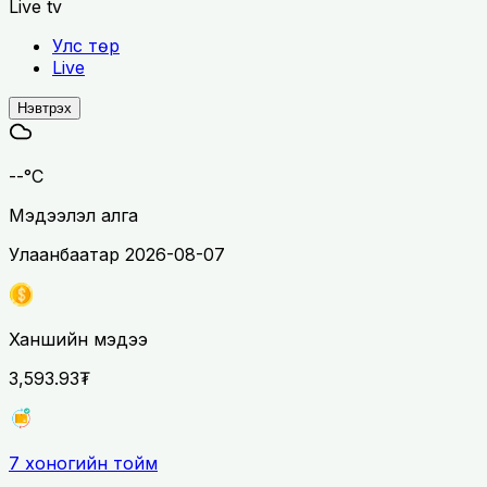
Live tv
Улс төр
Live
Нэвтрэх
--°C
Мэдээлэл алга
Улаанбаатар
2026-08-07
Ханшийн мэдээ
3,593.93₮
7 хоногийн тойм