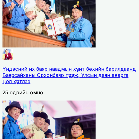
Үндэсний их баяр наадмын хүчит бөхийн барилдаанд
Баярсайханы Орхонбаяр түрүүлж, Улсын даян аварга
цол хүртлээ
25 өдрийн өмнө