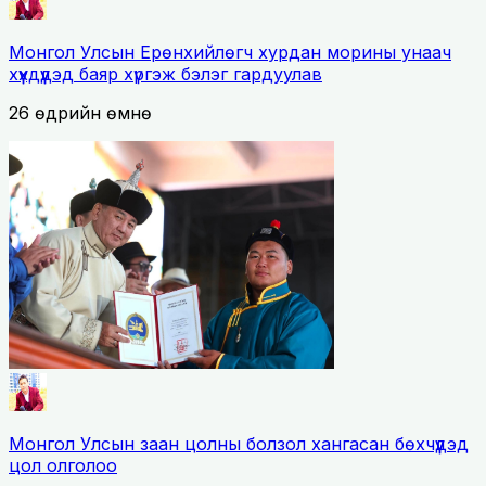
Монгол Улсын Ерөнхийлөгч хурдан морины унаач
хүүхдүүдэд баяр хүргэж бэлэг гардуулав
26 өдрийн өмнө
Монгол Улсын заан цолны болзол хангасан бөхчүүдэд
цол олголоо