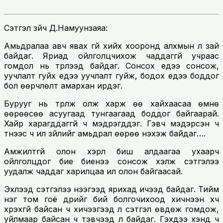
Сэтгэл зүйч Д.Намуунзаяа:
Амьдралаа авч явах үгүй хийх хооронд алхмын л зай
байдаг. Яриад ойлголцчихож чаддаггүй учраас
гомдол нь түрүүлээд байдаг. Сонсох үедээ сонсож,
уучлалт гуйх үедээ уучлалт гуйж, бодох үедээ боддог
бол өөрчлөлт амархан ирдэг.
Бурууг нь түрүүлж олж харж өө хайхаасаа өмнө
өөрөөсөө асуугаад тунгаагаад боддог байгаарай.
Хайр харагддаггүй ч мэдрэгддэг. Гэвч мэдэрсэн ч
түүнээс ч илүү зүйлийг амьдрал өөрөө нэхэж байдаг….
Амжилтгүй олон хэрүүл биш алдаагаа ухаарч
ойлголцдог бие биенээ сонсож хэлж сэтгэлээ
уудалж чаддаг харилцаа илүү олон байгаасай.
Эхлээд сэтгэлээ нээгээд ярихад ичээд байдаг. Тийм
нэг том гоё дүрийг бий болгочихоод хичнээн хүч
хүрэхгүй байсан ч хичээгээд л сэтгэл өвдөж гомдож,
уйлмаар байсан ч тэвчээд л байдаг. Гэхдээ хэнд ч