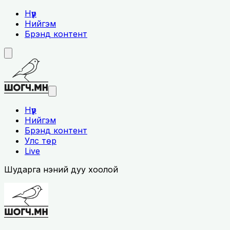
Нүүр
Нийгэм
Брэнд контент
Нүүр
Нийгэм
Брэнд контент
Улс төр
Live
Шударга үнэний дуу хоолой