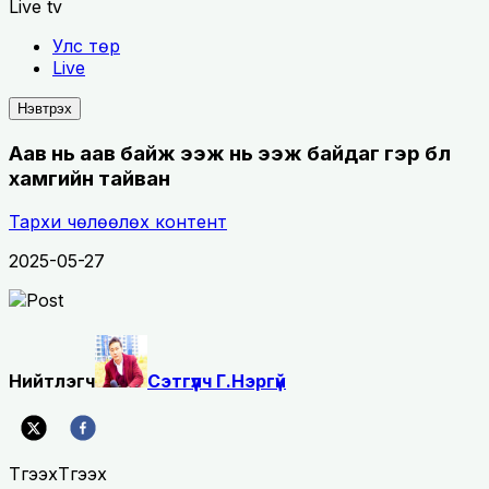
Live tv
Улс төр
Live
Нэвтрэх
Аав нь аав байж ээж нь ээж байдаг гэр бүл
хамгийн тайван
Тархи чөлөөлөх контент
2025-05-27
Нийтлэгч
Сэтгүүлч Г.Нэргүй
Түгээх
Түгээх