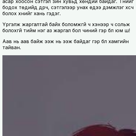
асар хоосон сэтгэл зүйн хувьд хөндий байдаг. Түүнийг
бодох төдийд дүүрч, сэтгэлээр унах үедээ дэмжлэг хүсч
болох хүнийг хань гэдэг.
Үргэлж жаргалтай байх боломжгүй ч хэнээр ч сольж
болохгүй тийм нэг аз жаргал бол чиний гэр бүл юм шүү!
Аав нь аав байж ээж нь ээж байдаг гэр бүл хамгийн
тайван.