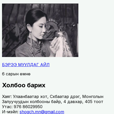
БЭРЭЭ МУУЛДАГ АЙЛ
6 сарын өмнө
Холбоо барих
Хаяг: Улаанбаатар хот, Сүхбаатар дүүрэг, Монголын
Залуучуудын холбооны байр, 4 давхар, 405 тоот
Утас: 976 86029950
И-мэйл:
shogch.mn@gmail.com