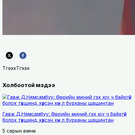
Түгээх
Түгээх
Холбоотой мэдээ
Гавж Д.Нямсамбуу: Өөрийн миний гэх юу ч байхгүй
болох түвшинд хүрсэн хүн л бурханы шашинтан
5 сарын өмнө