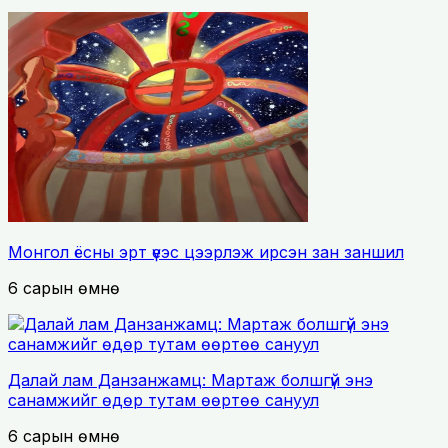
Монгол ёсны эрт үеэс цээрлэж ирсэн зан заншил
6 сарын өмнө
Далай лам Данзанжамц: Мартаж болшгүй энэ
санамжийг өдөр тутам өөртөө сануул
6 сарын өмнө