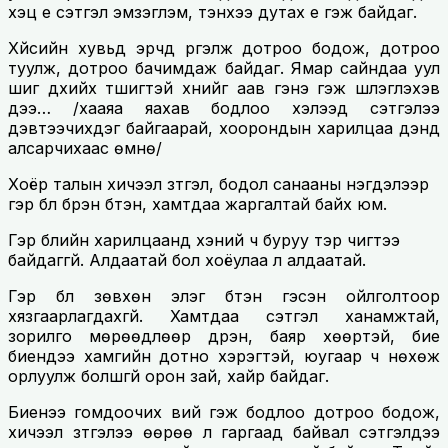
хэцүү үе сэтгэл эмзэглэм, тэнхээ дутах үе гэж байдаг.
Хүйсийн хувьд эрчүүд үргэлж дотроо бодож, дотроо
туулж, дотроо бачимдаж байдаг. Ямар сайндаа уул
шиг дүхийх түшигтэй хүнийг аав гэнэ гэж шүлэглэхэв
дээ… /хааяа яахав бодлоо хэлээд сэтгэлээ
дэвтээчихдэг байгаарай, хоорондын харилцаа дэндүү
алсарчихаас өмнө/
Хоёр талын хичээл зүтгэл, бодол санааны нэгдэлээр
гэр бүл бүрэн бүтэн, хамтдаа жаргалтай байх юм.
Гэр бүлийн харилцаанд хэний ч буруу тэр чигтээ
байдаггүй. Алдаатай бол хоёулаа л алдаатай.
Гэр бүл зөвхөн элэг бүтэн гэсэн ойлголтоор
хязгаарлагдахгүй. Хамтдаа сэтгэл ханамжтай,
зорилго мөрөөдлөөр дүүрэн, баяр хөөртэй, бие
биендээ хамгийн дотно хэрэгтэй, юугаар ч нөхөж
орлуулж болшгүй орон зай, хайр байдаг.
Биенээ гомдоочих вий гэж бодлоо дотроо бодож,
хичээл зүтгэлээ өөрөө л гаргаад байвал сэтгэлдээ