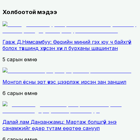
Холбоотой мэдээ
Гавж Д.Нямсамбуу: Өөрийн миний гэх юу ч байхгүй
болох түвшинд хүрсэн хүн л бурханы шашинтан
5 сарын өмнө
Монгол ёсны эрт үеэс цээрлэж ирсэн зан заншил
6 сарын өмнө
Далай лам Данзанжамц: Мартаж болшгүй энэ
санамжийг өдөр тутам өөртөө сануул
6 сарын өмнө