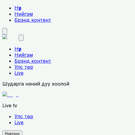
Нүүр
Нийгэм
Брэнд контент
Нүүр
Нийгэм
Брэнд контент
Улс төр
Live
Шударга үнэний дуу хоолой
Live tv
Улс төр
Live
Нэвтрэх