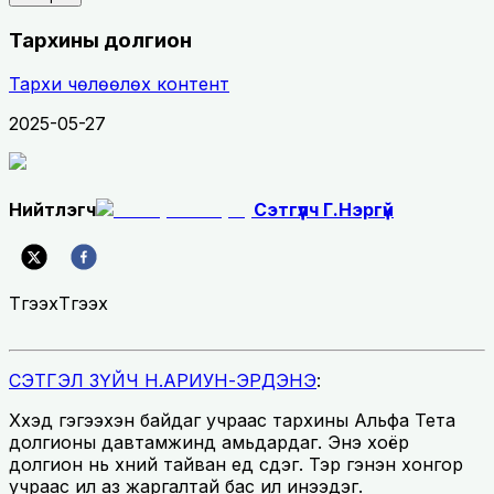
Тархины долгион
Тархи чөлөөлөх контент
2025-05-27
Нийтлэгч
Сэтгүүлч Г.Нэргүй
Түгээх
Түгээх
СЭТГЭЛ ЗҮЙЧ Н.АРИУН-ЭРДЭНЭ
:
Хүүхэд гэгээхэн байдаг учраас тархины Альфа Тета
долгионы давтамжинд амьдардаг. Энэ хоёр
долгион нь хүний тайван үед үүсдэг. Тэр гэнэн хонгор
учраас илүү аз жаргалтай бас илүү инээдэг.