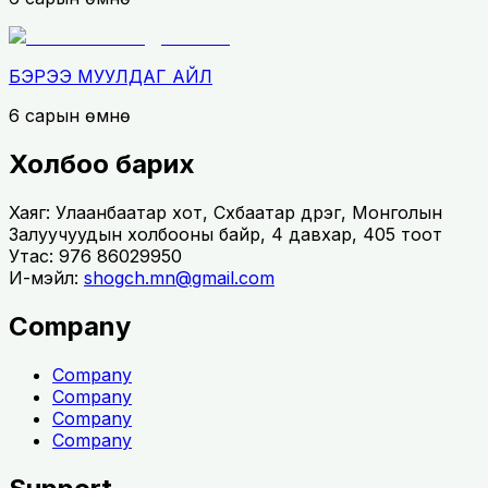
БЭРЭЭ МУУЛДАГ АЙЛ
6 сарын өмнө
Холбоо барих
Хаяг: Улаанбаатар хот, Сүхбаатар дүүрэг, Монголын
Залуучуудын холбооны байр, 4 давхар, 405 тоот
Утас: 976 86029950
И-мэйл:
shogch.mn@gmail.com
Company
Company
Company
Company
Company