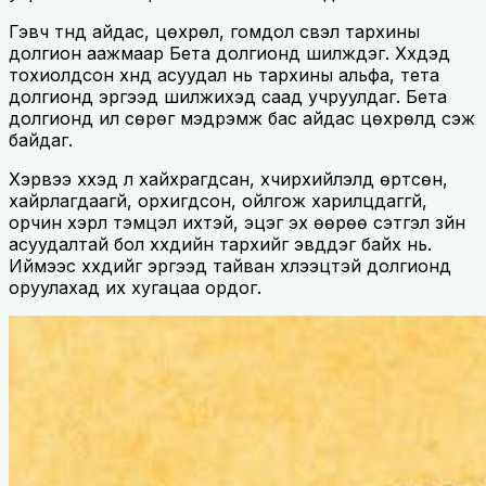
Гэвч түүнд айдас, цөхрөл, гомдол үүсвэл тархины
долгион аажмаар Бета долгионд шилждэг. Хүүхдэд
тохиолдсон хүнд асуудал нь тархины альфа, тета
долгионд эргээд шилжихэд саад учруулдаг. Бета
долгионд илүү сөрөг мэдрэмж бас айдас цөхрөлүүд үүсэж
байдаг.
Хэрвээ хүүхэд үл хайхрагдсан, хүчирхийлэлд өртсөн,
хайрлагдаагүй, орхигдсон, ойлгож харилцдаггүй,
орчин хэрүүл тэмцэл ихтэй, эцэг эх өөрөө сэтгэл зүйн
асуудалтай бол хүүхдийн тархийг эвддэг байх нь.
Иймээс хүүхдийг эргээд тайван хүлээцтэй долгионд
оруулахад их хугацаа ордог.